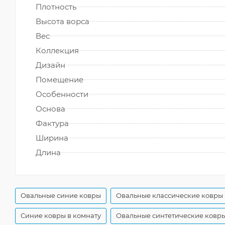
Плотность
Высота ворса
Вес
Коллекция
Дизайн
Помещение
Особенности
Основа
Фактура
Ширина
Длина
Овальные синие ковры
Овальные классические ковры
Синие ковры в комнату
Овальные синтетические ковр