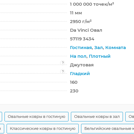
1 000 000 точек/м²
11 мм
2950 г/м²
Da Vinci Овал
57119 3434
Гостиная
,
Зал
,
Комната
На пол
,
Плотный
?
Джутовая
?
Гладкий
160
230
Овальные ковры в гостиную
Овальные ковры в зал
Ов
ы
Классические ковры в гостиную
Бельгийские овальные 