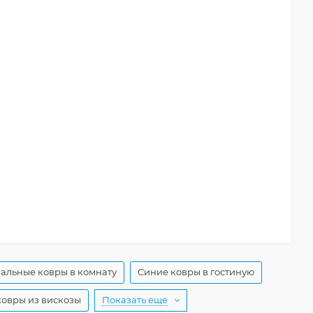
альные ковры в комнату
Синие ковры в гостиную
ковры из вискозы
Показать еще