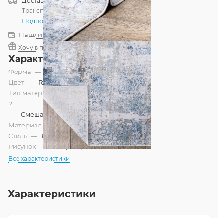
Доставка
Россия
Транспортной компанией
—
бесплатно
Подробнее
Нашли дешевле?
Хочу в подарок
Характеристики
Форма
—
Прямоугольник
Цвет
—
Голубой
Тип материала
?
—
Смешанный
Материал
—
Вискоза
Стиль
—
Лофт, Современный
Рисунок
—
Абстракция
Все характеристики
Характеристики