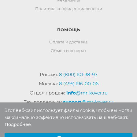
Политика конфиденциальности
ПОМОЩЬ
Оплата и доставка
Обмен и возврат
Россия:
8 (800) 101-38-97
Москва:
8 (495) 196-00-06
Отдел продаж:
info
@mr-kover.ru
Тех. поддержка:
support
@mr-kover.ru
Этот веб-сайт использует файлы cookie, чтобы вы могли
максимально эффективно использовать наш веб-сайт.
Подробнее
2022-2026 © Интернет магазин
MR-KOVER.RU
Выберите настройки cookie
Авторские права защищены. Воспроизведение