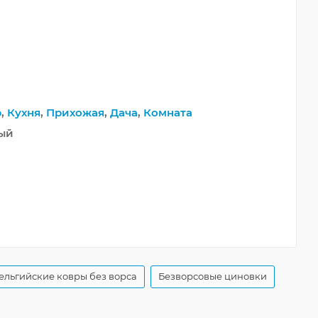
р
,
Кухня
,
Прихожая
,
Дача
,
Комната
ный
ельгийские ковры без ворса
Безворсовые циновки