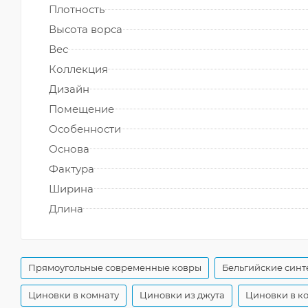
Плотность
Высота ворса
Вес
Коллекция
Дизайн
Помещение
Особенности
Основа
Фактура
Ширина
Длина
Прямоугольные современные ковры
Бельгийские синт
Циновки в комнату
Циновки из джута
Циновки в к