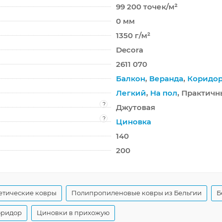
99 200 точек/м²
0 мм
1350 г/м²
Decora
2611 070
Балкон
,
Веранда
,
Коридо
Легкий
,
На пол
, Практич
?
Джутовая
?
Циновка
140
200
етические ковры
Полипропиленовые ковры из Бельгии
Б
оридор
Циновки в прихожую