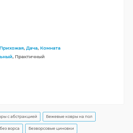
Прихожая
,
Дача
,
Комната
льный
, Практичный
ры с абстракцией
Бежевые ковры на пол
без ворса
Безворсовые циновки