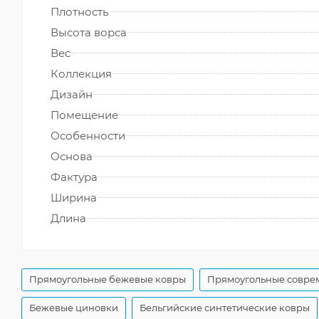
Плотность
Высота ворса
Вес
Коллекция
Дизайн
Помещение
Особенности
Основа
Фактура
Ширина
Длина
Прямоугольные бежевые ковры
Прямоугольные совре
Бежевые циновки
Бельгийские синтетические ковры