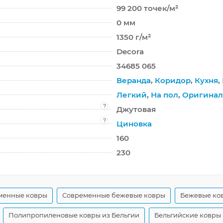
99 200 точек/м²
0 мм
1350 г/м²
Decora
34685 065
Веранда
,
Коридор
,
Кухня
,
Легкий
,
На пол
,
Оригина
?
Джутовая
?
Циновка
160
230
менные ковры
Современные бежевые ковры
Бежевые ков
Полипропиленовые ковры из Бельгии
Бельгийские ковры 