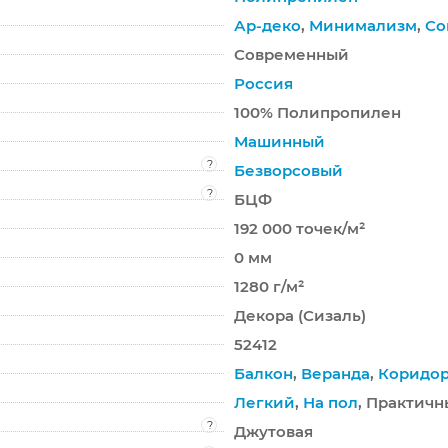
Ар-деко
,
Минимализм
,
Со
Современный
Россия
100% Полипропилен
Машинный
?
Безворсовый
?
БЦФ
192 000 точек/м²
0 мм
1280 г/м²
Декора (Сизаль)
52412
Балкон
,
Веранда
,
Коридо
Легкий
,
На пол
, Практич
?
Джутовая