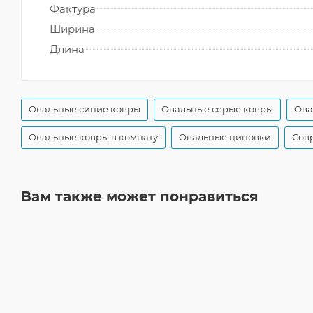
Фактура
Ширина
Длина
Овальные синие ковры
Овальные серые ковры
Ова
Овальные ковры в комнату
Овальные циновки
Сов
Вам также может понравиться