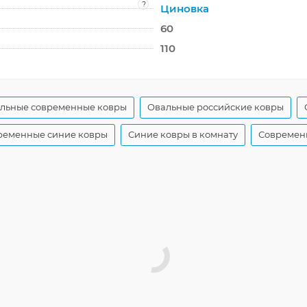
?
Циновка
60
110
льные современные ковры
Овальные российские ковры
ременные синие ковры
Синие ковры в комнату
Современ