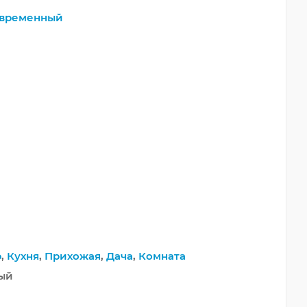
временный
р
,
Кухня
,
Прихожая
,
Дача
,
Комната
ный