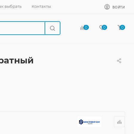
ак выбрать
Контакты
ВОЙТИ
0
0
0
дратный