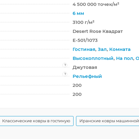
4 500 000 точек/м²
6 мм
3100 г/м²
Desert Rose Квадрат
E-501/1073
Гостиная
,
Зал
,
Комната
Высокоплотный
,
На пол
,
О
?
Джутовая
?
Рельефный
200
200
Классические ковры в гостиную
Иранские ковры машинной