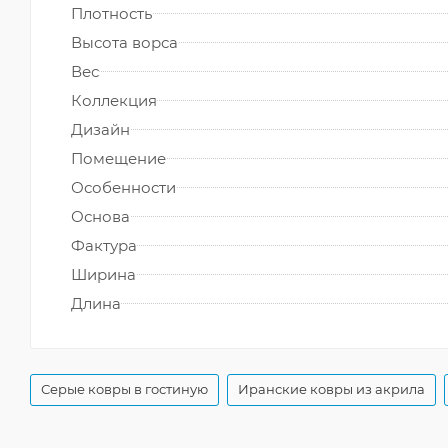
Плотность
Высота ворса
Вес
Коллекция
Дизайн
Помещение
Особенности
Основа
Фактура
Ширина
Длина
Серые ковры в гостиную
Иранские ковры из акрила