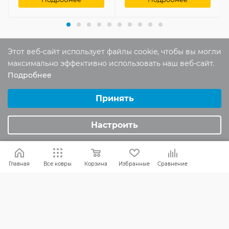
Этот веб-сайт использует файлы cookie, чтобы вы могли
максимально эффективно использовать наш веб-сайт.
Отзывы
Подробнее
Оставить отзыв
Выберите настройки cookie
Минимальные
Принять
Аналитические/Функциональные
Помогите другим пользователям с
Настроить
выбором - будьте первым, кто поделится
своим мнением об этом товаре
Главная
Все ковры
Корзина
Избранные
Сравнение
КАК ВЫБРАТЬ