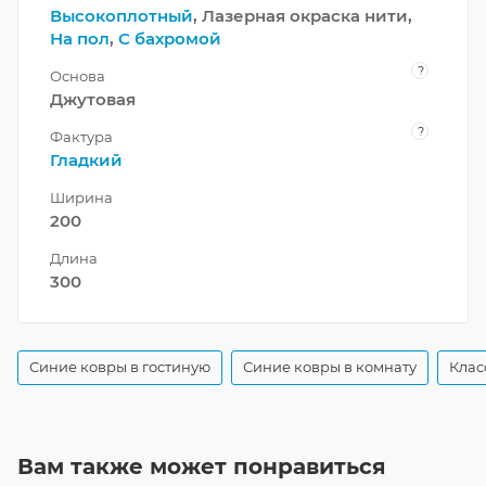
Высокоплотный
, Лазерная окраска нити,
На пол
,
С бахромой
?
Основа
Джутовая
?
Фактура
Гладкий
Ширина
200
Длина
300
Синие ковры в гостиную
Синие ковры в комнату
Клас
Вам также может понравиться