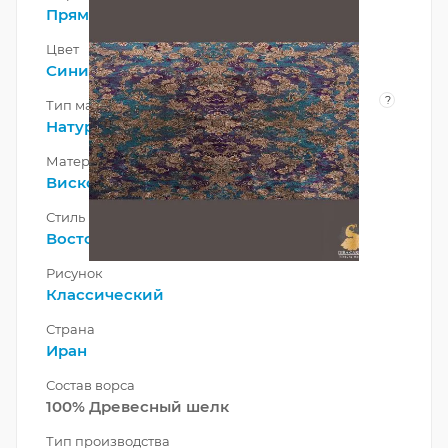
Прямоугольник
Цвет
Синий
,
Золотой
?
Тип материала
Натуральный
Материал
Вискоза
Стиль
Восточный
Рисунок
Классический
Страна
Иран
Состав ворса
100% Древесный шелк
Тип производства