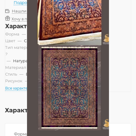
Подробнее
Нашли дешевле?
Хочу в подарок
Характеристики
Форма
—
Прямоугольник
Цвет
—
Синий, Золотой
Тип материала
?
—
Натуральный
Материал
—
Вискоза
Стиль
—
Восточный
Рисунок
—
Классический
Все характеристики
Характеристики
Форма