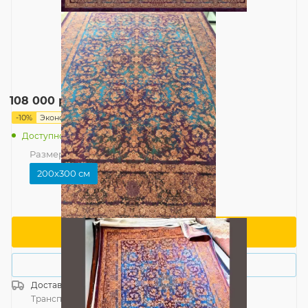
120 000
руб.
108 000
руб.
/шт
-
10
%
Экономия
12 000
руб.
Доступно: 1
Размер
—
200x300 см
200x300 см
В корзину
Купить в 1 клик
Доставка
Россия
Транспортной компанией
—
бесплатно