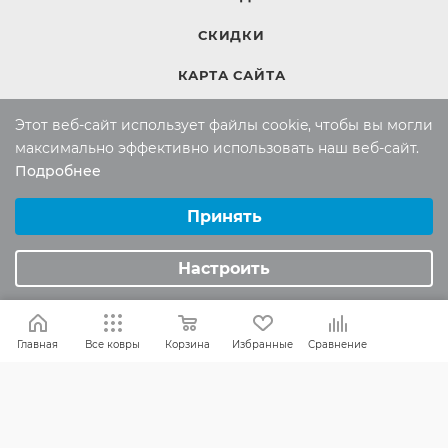
СКИДКИ
КАРТА САЙТА
Этот веб-сайт использует файлы cookie, чтобы вы могли
КОМПАНИЯ
максимально эффективно использовать наш веб-сайт.
Подробнее
Компания
Выберите настройки cookie
Контакты
Минимальные
Принять
Аналитические/Функциональные
Настроить
ИНФОРМАЦИЯ
Вопросы и ответы
Главная
Все ковры
Корзина
Избранные
Сравнение
Реквизиты
Политика конфиденциальности
ПОМОЩЬ