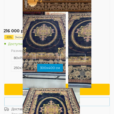
240 000
руб.
216 000
руб.
/шт
-
10
%
Экономия
24 000
руб.
Доступно: 1
Размер
—
300x400 см
80x150 см
150x225 см
200x300 см
250x350 см
300x400 см
В корзину
Купить в 1 клик
Доставка
Россия