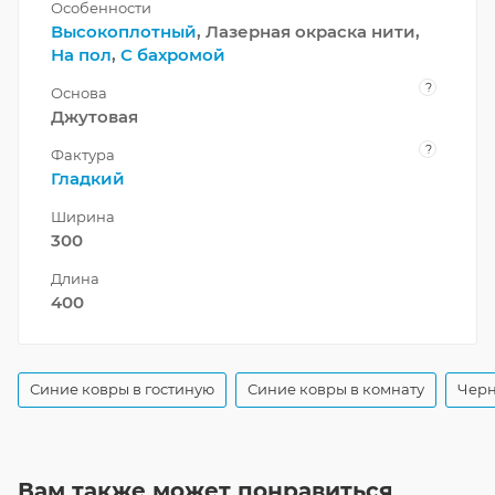
Особенности
Высокоплотный
, Лазерная окраска нити,
На пол
,
С бахромой
?
Основа
Джутовая
?
Фактура
Гладкий
Ширина
300
Длина
400
Синие ковры в гостиную
Синие ковры в комнату
Черн
Вам также может понравиться