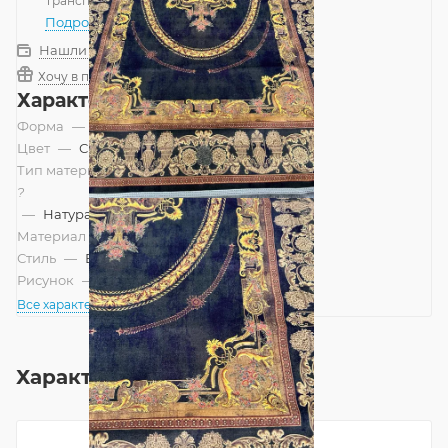
Транспортной компанией
—
бесплатно
Подробнее
Нашли дешевле?
Хочу в подарок
Характеристики
Форма
—
Прямоугольник
Цвет
—
Синий, Черный
Тип материала
?
—
Натуральный
Материал
—
Вискоза
Стиль
—
Восточный
Рисунок
—
Классический
Все характеристики
Характеристики