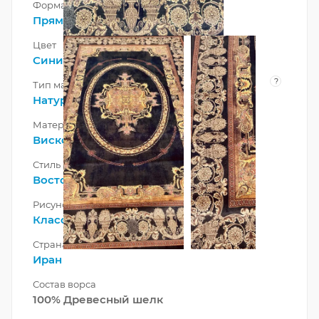
Форма
Прямоугольник
Цвет
Синий
,
Черный
?
Тип материала
Натуральный
Материал
Вискоза
Стиль
Восточный
Рисунок
Классический
Страна
Иран
Состав ворса
100% Древесный шелк