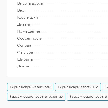
Высота ворса
Вес
Коллекция
Дизайн
Помещение
Особенности
Основа
Фактура
Ширина
Длина
Серые ковры из вискозы
Серые ковры в гостиную
Б
Классические ковры в гостиную
Классические ковры в