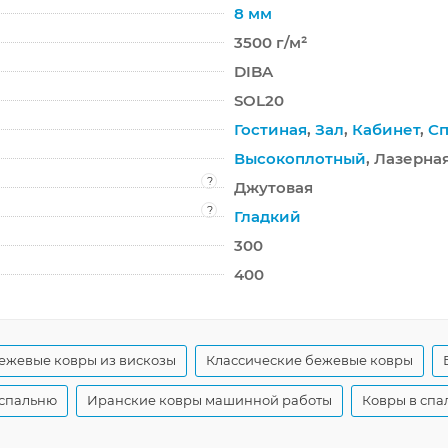
8 мм
3500 г/м²
DIBA
SOL20
Гостиная
,
Зал
,
Кабинет
,
Сп
Высокоплотный
, Лазерна
?
Джутовая
?
Гладкий
300
400
ежевые ковры из вискозы
Классические бежевые ковры
 спальню
Иранские ковры машинной работы
Ковры в спа