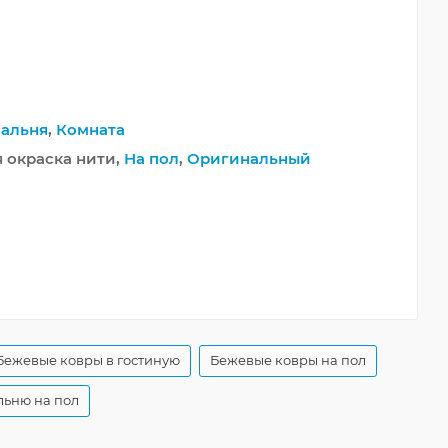
альня
,
Комната
я окраска нити,
На пол
,
Оригинальный
Бежевые ковры в гостиную
Бежевые ковры на пол
льню на пол