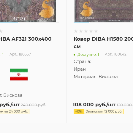
IBA AF321 300x400
Ковер DIBA H1580 20
см
Арт.: 180557
Арт.: 180642
 1
Доступно: 1
Страна:
Иран
л:
Вискоза
Материал:
Вискоза
руб.
/шт
108 000
руб.
/шт
240 000
руб.
120 000
омия
24 000
руб.
-
10
%
Экономия
12 000
руб.