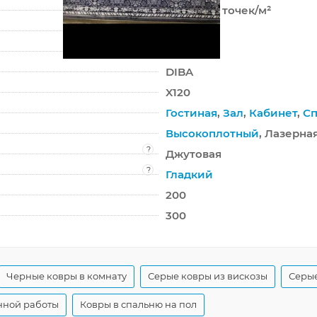
3 500 000 точек/м²
8 мм
3500 г/м²
DIBA
X120
Гостиная
,
Зал
,
Кабинет
,
Сп
Высокоплотный
, Лазерна
?
Джутовая
?
Гладкий
200
300
Черные ковры в комнату
Серые ковры из вискозы
Серые
нной работы
Ковры в спальню на пол