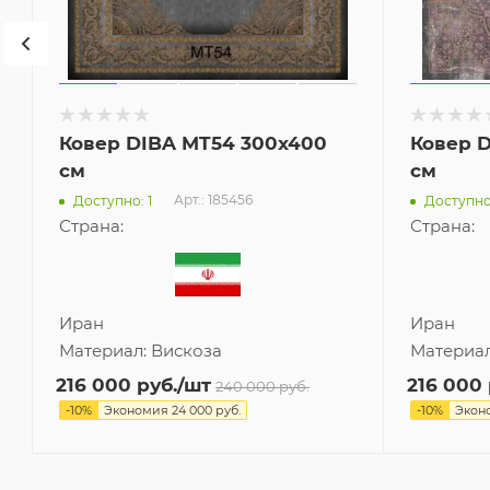
Ковер DIBA MT54 300x400
Ковер D
см
см
Арт.: 185456
Доступно: 1
Доступно:
Страна:
Страна:
Иран
Иран
Материал:
Вискоза
Материа
216 000
руб.
/шт
216 000
240 000
руб.
-
10
%
Экономия
24 000
руб.
-
10
%
Экон