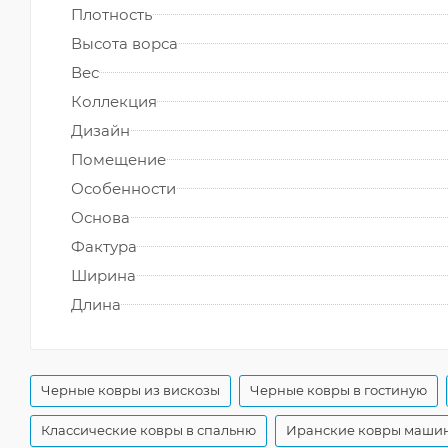
Плотность
Высота ворса
Вес
Коллекция
Дизайн
Помещение
Особенности
Основа
Фактура
Ширина
Длина
Черные ковры из вискозы
Черные ковры в гостиную
Классические ковры в спальню
Иранские ковры маши