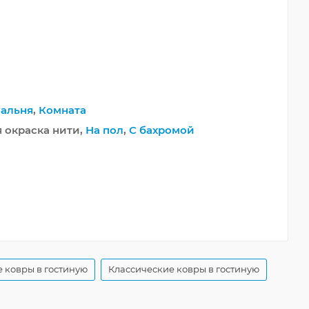
альня
,
Комната
я окраска нити,
На пол
,
С бахромой
 ковры в гостиную
Классические ковры в гостиную