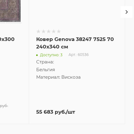
0x300
Ковер Genova 38247 7525 70
240x340 см
Арт.: 60536
Доступно: 3
Страна:
Бельгия
Материал:
Вискоза
руб.
55 683
руб.
/шт