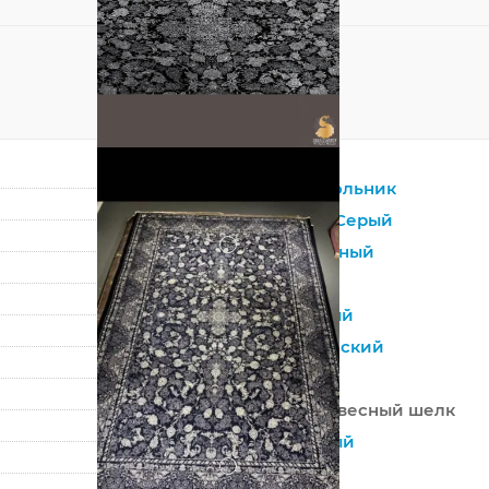
Прямоугольник
Черный
,
Серый
?
Натуральный
Вискоза
Восточный
Классический
Иран
100% Древесный шелк
Машинный
?
Средний