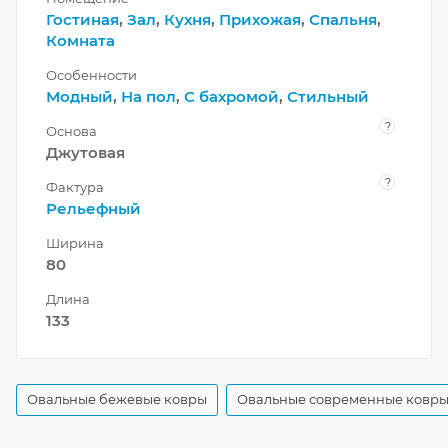
Гостиная
,
Зал
,
Кухня
,
Прихожая
,
Спальня
,
Комната
Особенности
Модный
,
На пол
,
С бахромой
,
Стильный
?
Основа
Джутовая
?
Фактура
Рельефный
Ширина
80
Длина
133
Овальные бежевые ковры
Овальные современные ковр