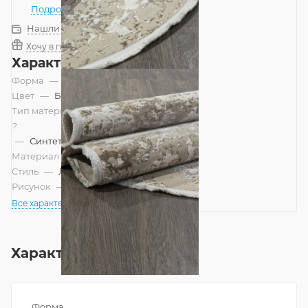
Подробнее
Нашли дешевле?
Хочу в подарок
Характеристики
Форма
—
Овал
Цвет
—
Бежевый
Тип материала
?
—
Синтетический
Материал
—
Полипропилен
Стиль
—
Лофт, Современный
Рисунок
—
Абстракция
Все характеристики
Характеристики
Форма