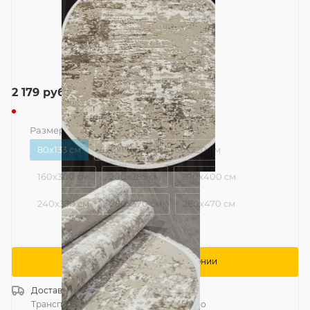
2 179
руб.
Размер
—
80x133 см
80x133 см
120x170 см
160x220 см
160x300 см
200x285 см
200x400 см
240x330 см
280x370 см
280x470 см
Сообщить о поступлении
Доставка
Россия
Транспортной компанией
—
бесплатно