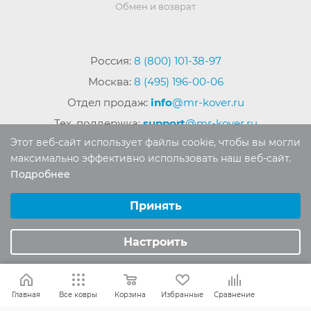
Обмен и возврат
Россия:
8 (800) 101-38-97
Москва:
8 (495) 196-00-06
Отдел продаж:
info
@mr-kover.ru
Тех. поддержка:
support
@mr-kover.ru
Этот веб-сайт использует файлы cookie, чтобы вы могли
максимально эффективно использовать наш веб-сайт.
Подробнее
2022-2026 © Интернет магазин
MR-KOVER.RU
Выберите настройки cookie
Авторские права защищены. Воспроизведение
Минимальные
Принять
материалов сайта без письменного разрешения
Аналитические/Функциональные
запрещено.
Настроить
Главная
Все ковры
Корзина
Избранные
Сравнение