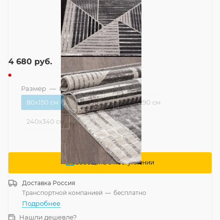
4 680
руб.
Размер
—
80x150 см
80x150 см
160x230 см
200x290 см
240x340 см
Сообщить о поступлении
Доставка
Россия
Транспортной компанией
—
бесплатно
Подробнее
Нашли дешевле?