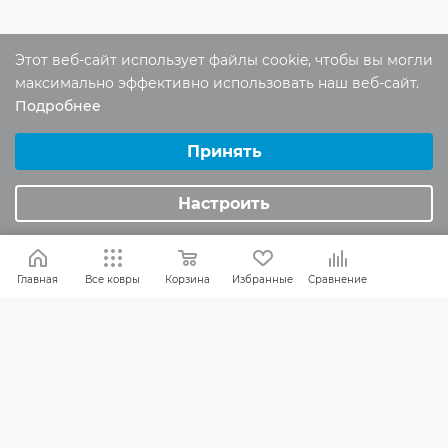
Этот веб-сайт использует файлы cookie, чтобы вы могли
Отзывы
максимально эффективно использовать наш веб-сайт.
Оставить отзыв
Подробнее
Выберите настройки cookie
Минимальные
Принять
Помогите другим пользователям с
Аналитические/Функциональные
выбором - будьте первым, кто поделится
Настроить
своим мнением об этом товаре
Главная
Все ковры
Корзина
Избранные
Сравнение
КАК ВЫБРАТЬ
БРЕНДЫ
СКИДКИ