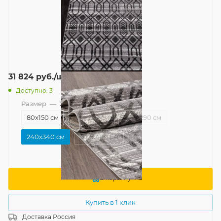
31 824
руб.
/шт
Доступно: 3
Размер
—
240x340 см
80x150 см
160x230 см
200x290 см
240x340 см
300x400 см
В корзину
Купить в 1 клик
Доставка
Россия