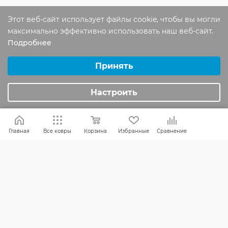
Этот веб-сайт использует файлы cookie, чтобы вы могли
Отзывы
максимально эффективно использовать наш веб-сайт.
Подробнее
Оставить отзыв
Выберите настройки cookie
Минимальные
Принять
Аналитические/Функциональные
Помогите другим пользователям с
Настроить
выбором - будьте первым, кто поделится
своим мнением об этом товаре
Главная
Все ковры
Корзина
Избранные
Сравнение
КАК ВЫБРАТЬ
БРЕНДЫ
СКИДКИ