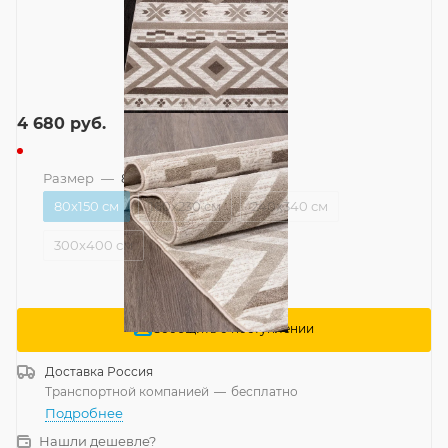
4 680
руб.
Размер
—
80x150 см
80x150 см
160x230 см
240x340 см
300x400 см
Сообщить о поступлении
Доставка
Россия
Транспортной компанией
—
бесплатно
Подробнее
Нашли дешевле?