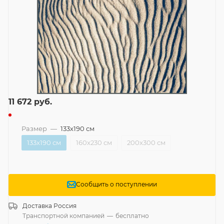
11 672
руб.
Размер
—
133x190 см
133x190 см
160x230 см
200x300 см
Сообщить о поступлении
Доставка
Россия
Транспортной компанией
—
бесплатно