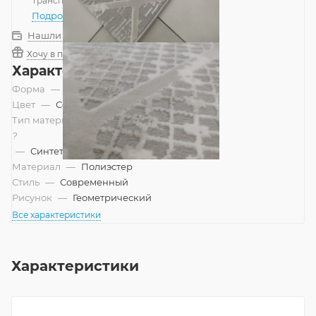
Транспортной компанией
—
бесплатно
Подробнее
Нашли дешевле?
Хочу в подарок
Характеристики
Форма
—
Прямоугольник
Цвет
—
Серый
Тип материала
?
—
Синтетический
Материал
—
Полиэстер
Стиль
—
Современный
Рисунок
—
Геометрический
Все характеристики
Характеристики