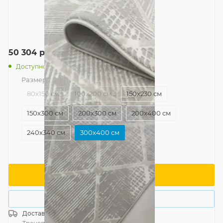
50 304
руб.
/шт
Доступно: 3
Размер
—
300x400 см
80x150 см
100x200 см
150x230 см
150x300 см
200x300 см
200x400 см
240x340 см
300x400 см
В корзину
Купить в 1 клик
Доставка
Россия