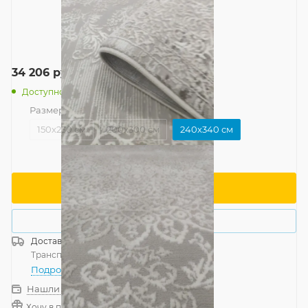
34 206
руб.
/шт
Доступно: 1
Размер
—
240x340 см
150x230 см
200x300 см
240x340 см
В корзину
Купить в 1 клик
Доставка
Россия
Транспортной компанией
—
бесплатно
Подробнее
Нашли дешевле?
Хочу в подарок