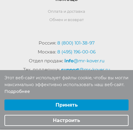
Оплата и доставка
Обмен и возврат
Россия:
8 (800) 101-38-97
Москва:
8 (495) 196-00-06
Отдел продаж:
info
@mr-kover.ru
Тех. поддержка:
support
@mr-kover.ru
Этот веб-сайт использует файлы cookie, чтобы вы могли
максимально эффективно использовать наш веб-сайт.
Подробнее
2022-2026 © Интернет магазин
MR-KOVER.RU
Выберите настройки cookie
Авторские права защищены. Воспроизведение
Минимальные
Принять
материалов сайта без письменного разрешения
Аналитические/Функциональные
запрещено.
Настроить