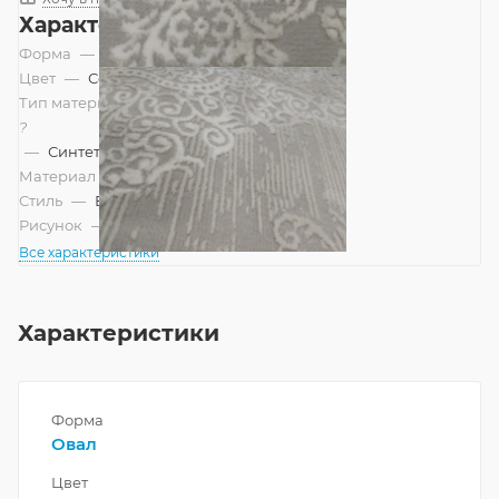
Характеристики
Форма
—
Овал
Цвет
—
Серый
Тип материала
?
—
Синтетический
Материал
—
Полиэстер
Стиль
—
Винтажный, Модерн
Рисунок
—
Современный
Все характеристики
Характеристики
Форма
Овал
Цвет