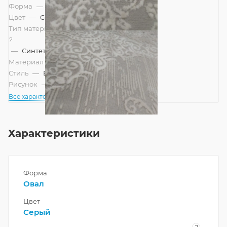
Форма
—
Овал
Цвет
—
Серый
Тип материала
?
—
Синтетический
Материал
—
Полиэстер
Стиль
—
Винтажный, Модерн
Рисунок
—
Современный
Все характеристики
Характеристики
Форма
Овал
Цвет
Серый
?