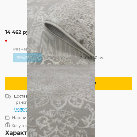
14 462
руб.
/шт
Размер
—
150x230 см
150x230 см
200x300 см
240x340 см
Сообщить о поступлении
Доставка
Россия
Транспортной компанией
—
бесплатно
Подробнее
Нашли дешевле?
Хочу в подарок
Характеристики