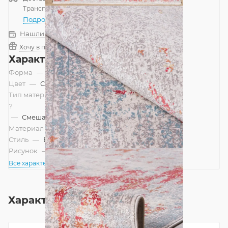
Транспортной компанией
—
бесплатно
Подробнее
Нашли дешевле?
Хочу в подарок
Характеристики
Форма
—
Прямоугольник
Цвет
—
Серый, Терракотовый
Тип материала
?
—
Смешанный
Материал
—
Бамбуковый шелк
Стиль
—
Винтажный, Современный
Рисунок
—
Абстракция
Все характеристики
Характеристики