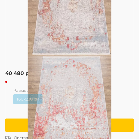
40 480
руб.
Размер
—
160x230 см
160x230 см
Сообщить о поступлении
Доставка
Россия