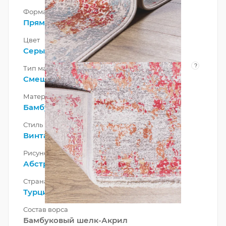
Форма
Прямоугольник
Цвет
Серый
,
Терракотовый
?
Тип материала
Смешанный
Материал
Бамбуковый шелк
Стиль
Винтажный
,
Современный
Рисунок
Абстракция
Страна
Турция
Состав ворса
Бамбуковый шелк-Акрил