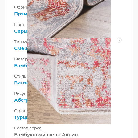
Форма
Прямоугольник
Цвет
Серый
,
Терракотовый
?
Тип материала
Смешанный
Материал
Бамбуковый шелк
Стиль
Винтажный
,
Современный
Рисунок
Абстракция
Страна
Турция
Состав ворса
Бамбуковый шелк-Акрил