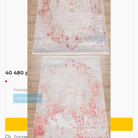
40 480
руб.
Размер
—
160x230 см
160x230 см
Сообщить о поступлении
Доставка
Россия