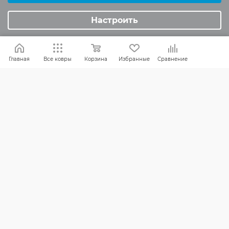
Аналитические/Функциональные
Настроить
ПОМОЩЬ
Оплата и доставка
Главная
Все ковры
Корзина
Избранные
Сравнение
Обмен и возврат
Россия:
8 (800) 101-38-97
Москва:
8 (495) 196-00-06
Отдел продаж:
info
@mr-kover.ru
Тех. поддержка:
support
@mr-kover.ru
2022-2026 © Интернет магазин
MR-KOVER.RU
Авторские права защищены. Воспроизведение
материалов сайта без письменного разрешения