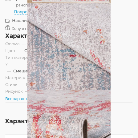
Транспортной компанией
—
бесплатно
Подробнее
Нашли дешевле?
Хочу в подарок
Характеристики
Форма
—
Прямоугольник
Цвет
—
Серый, Терракотовый
Тип материала
?
—
Смешанный
Материал
—
Бамбуковый шелк
Стиль
—
Винтажный, Современный
Рисунок
—
Абстракция
Все характеристики
Характеристики