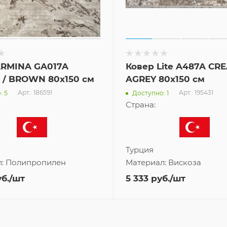
ARMINA GA017A
Ковер Lite A487A CRE
/ BROWN 80x150 см
AGREY 80x150 см
Арт.: 186591
Арт.: 195431
: 5
Доступно: 1
Страна:
Турция
л:
Полипропилен
Материал:
Вискоза
б.
/шт
5 333
руб.
/шт