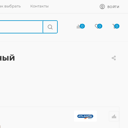
ак выбрать
Контакты
ВОЙТИ
0
0
0
ьный