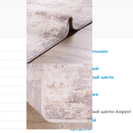
Прямоугольник
Бежевый
?
Смешанный
Бамбуковый шелк
Лофт
Абстракция
Турция
Бамбуковый шелк-Акрил
Машинный
?
Средний