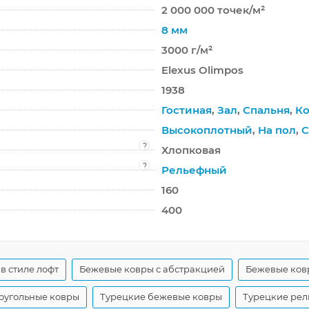
2 000 000 точек/м²
8 мм
3000 г/м²
Elexus Olimpos
1938
Гостиная
,
Зал
,
Спальня
,
Ко
Высокоплотный
,
На пол
,
С
?
Хлопковая
?
Рельефный
160
400
в стиле лофт
Бежевые ковры с абстракцией
Бежевые ков
оугольные ковры
Турецкие бежевые ковры
Турецкие рел