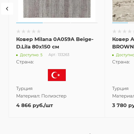
Ковер Milana 0A059A Beige-
Ковер 
D.Lila 80x150 см
BROWN 
Арт.: 133263
Доступно: 5
Доступно
Страна:
Страна:
Турция
Турция
Материал:
Полиэстер
Материа
4 866
руб.
/шт
3 780
ру