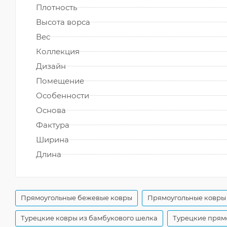
Плотность
Высота ворса
Вес
Коллекция
Дизайн
Помещение
Особенности
Основа
Фактура
Ширина
Длина
Прямоугольные бежевые ковры
Прямоугольные ковры 
Турецкие ковры из бамбукового шелка
Турецкие прям