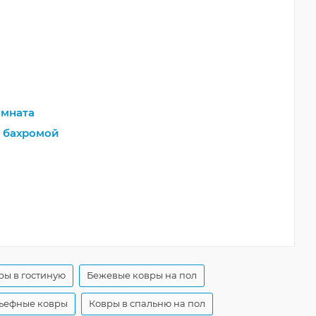
мната
 бахромой
ры в гостиную
Бежевые ковры на пол
ьефные ковры
Ковры в спальню на пол