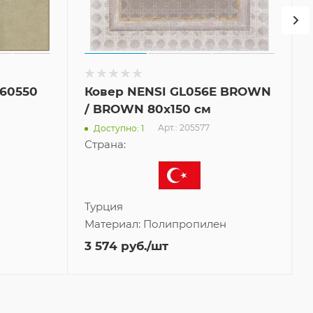
260550
Ковер NENSI GL056E BROWN
/ BROWN 80x150 см
Арт.: 205577
Доступно: 1
Страна:
Турция
Материал:
Полипропилен
3 574
руб.
/шт