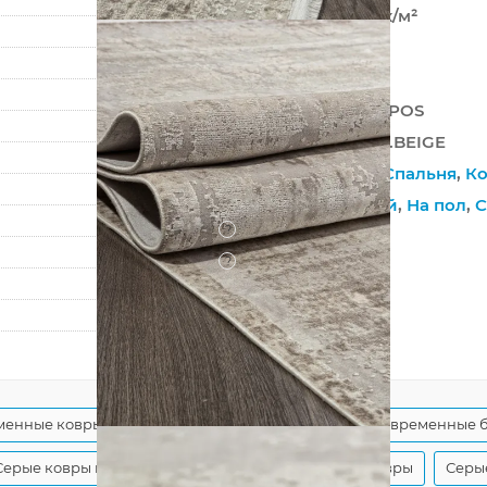
2 000 000 точек/м²
8 мм
3200 г/м²
EMPEROS OLIMPOS
A156AS GREY / L.BEIGE
Гостиная
,
Зал
,
Спальня
,
Ко
Высокоплотный
,
На пол
,
С
?
Хлопковая
?
Рельефный
80
150
менные ковры
Бежевые ковры из вискозы
Современные 
Серые ковры из вискозы
Современные серые ковры
Серы