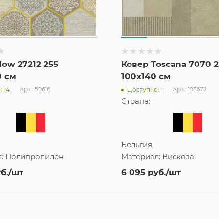
low 27212 255
Ковер Toscana 7070 
0 см
100x140 см
Арт.: 59616
Арт.: 193672
 14
Доступно: 1
Страна:
Бельгия
л:
Полипропилен
Материал:
Вискоза
б.
/шт
6 095
руб.
/шт