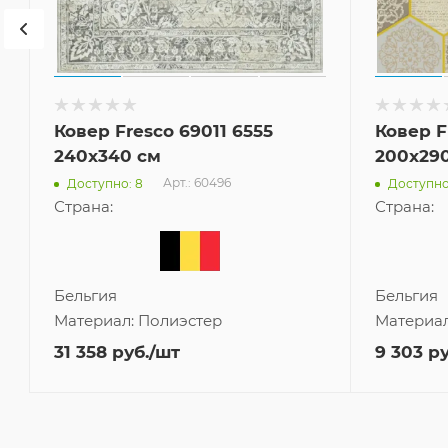
Ковер Fresco 69011 6555
Ковер F
240x340 см
200x29
Арт.: 60496
Доступно: 8
Доступно:
Страна:
Страна:
Бельгия
Бельгия
Материал:
Полиэстер
Материа
31 358
руб.
/шт
9 303
ру