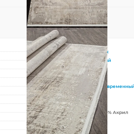
Прямоугольник
Бежевый
,
Серый
?
Смешанный
Вискоза
Винтажный
,
Современны
Абстракция
Турция
50% Вискоза 50% Акрил
Машинный
?
Средний