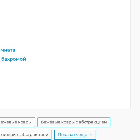
мната
 бахромой
бежевые ковры
Бежевые ковры с абстракцией
е ковры с абстракцией
Показать еще