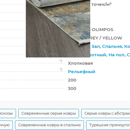
2 000 000 точек/м²
8 мм
3200 г/м²
EMPEROS OLIMPOS
C105AB GREY / YELLOW
Гостиная
,
Зал
,
Спальня
,
Ко
Высокоплотный
,
На пол
,
С
?
Хлопковая
?
Рельефный
200
300
искозы
Современные серые ковры
Серые ковры с абстра
тиную
Современные ковры в спальню
Турецкие прямоуго