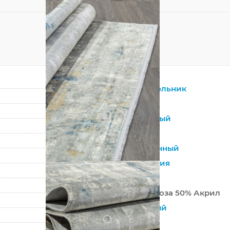
Прямоугольник
Серый
?
Смешанный
Вискоза
Современный
Абстракция
Турция
50% Вискоза 50% Акрил
Машинный
?
Средний