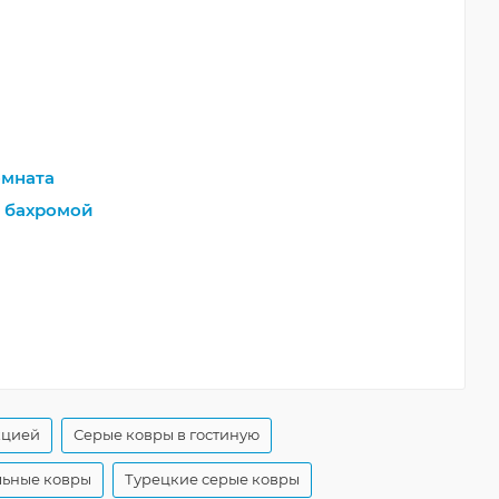
мната
 бахромой
кцией
Серые ковры в гостиную
льные ковры
Турецкие серые ковры