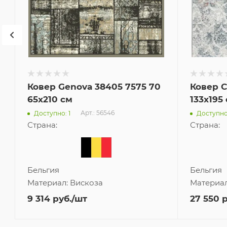
Ковер Genova 38405 7575 70
Ковер C
65x210 см
133x195
Арт.: 56546
Доступно: 1
Доступно
Страна:
Страна:
Бельгия
Бельгия
Материал:
Вискоза
Материа
9 314
руб.
/шт
27 550
р