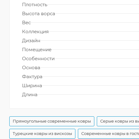
Плотность
Высота ворса
Вес
Коллекция
Дизайн
Помещение
Особенности
Основа
Фактура
Ширина
Длина
Прямоугольные современные ковры
Серые ковры из в
Турецкие ковры из вискозы
Современные ковры в гос