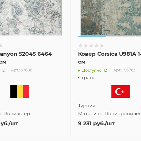
anyon 52045 6464
Ковер Corsica U981A 
 см
см
Арт.: 57686
Арт.: 195763
: 2
Доступно: 12
Страна:
Турция
л:
Полиэстер
Материал:
Полипропиле
уб.
/шт
9 231
руб.
/шт