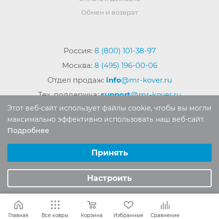
Обмен и возврат
Россия:
8 (800) 101-38-97
Москва:
8 (495) 196-00-06
Отдел продаж:
info
@mr-kover.ru
Тех. поддержка:
support
@mr-kover.ru
Этот веб-сайт использует файлы cookie, чтобы вы могли
максимально эффективно использовать наш веб-сайт.
Подробнее
2022-2026 © Интернет магазин
MR-KOVER.RU
Выберите настройки cookie
Авторские права защищены. Воспроизведение
Минимальные
Принять
материалов сайта без письменного разрешения
Аналитические/Функциональные
запрещено.
Настроить
Главная
Все ковры
Корзина
Избранные
Сравнение