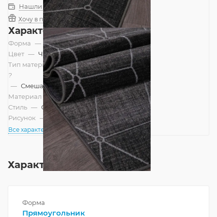
Нашли дешевле?
Хочу в подарок
Характеристики
Форма
—
Прямоугольник
Цвет
—
Черный, Темный
Тип материала
?
—
Смешанный
Материал
—
Вискоза
Стиль
—
Современный
Рисунок
—
Геометрический
Все характеристики
Характеристики
Форма
Прямоугольник