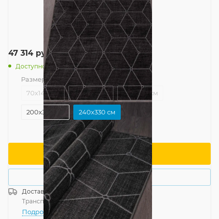
47 314
руб.
/шт
Доступно: 3
Размер
—
240x330 см
70x140 см
120x170 см
160x230 см
200x300 см
240x330 см
В корзину
Купить в 1 клик
Доставка
Россия
Транспортной компанией
—
бесплатно
Подробнее