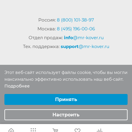
Россия:
8 (800) 101-38-97
Москва:
8 (495) 196-00-06
Отдел продаж:
info
@mr-kover.ru
Тех. поддержка:
support
@mr-kover.ru
2022-2026 © Интернет магазин
MR-KOVER.RU
Этот веб-сайт использует файлы cookie, чтобы вы могли
Авторские права защищены. Воспроизведение
максимально эффективно использовать наш веб-сайт.
материалов сайта без письменного разрешения
Подробнее
Выберите настройки cookie
запрещено.
Минимальные
Принять
Аналитические/Функциональные
Настроить