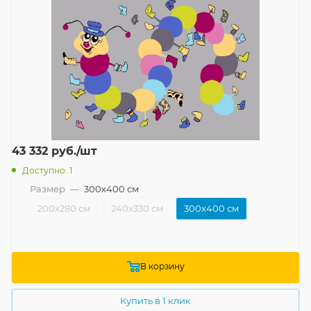
43 332
руб.
/шт
Доступно: 1
Размер
—
300x400 см
200x280 см
240x330 см
300x400 см
В корзину
Купить в 1 клик