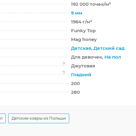
192 000 точек/м²
9 мм
1964 г/м²
Funky Top
Mag honey
Детская
,
Детский сад
Для девочек,
На пол
?
Джутовая
?
Гладкий
200
280
ол
Детские ковры из Польши