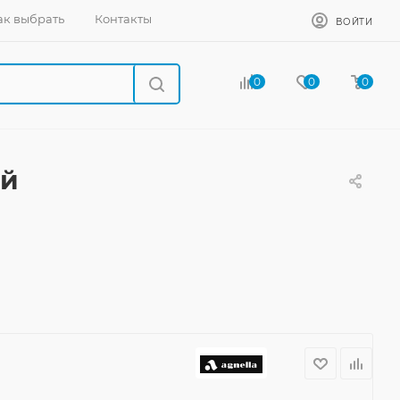
ак выбрать
Контакты
ВОЙТИ
0
0
0
ый