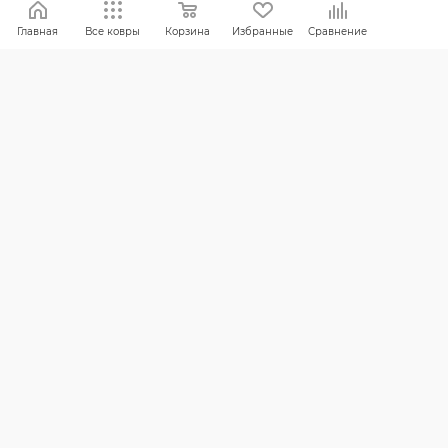
Обмен и возврат
Главная
Все ковры
Корзина
Избранные
Сравнение
Россия:
8 (800) 101-38-97
Москва:
8 (495) 196-00-06
Отдел продаж:
info
@mr-kover.ru
Тех. поддержка:
support
@mr-kover.ru
2022-2026 © Интернет магазин
MR-KOVER.RU
Авторские права защищены. Воспроизведение
материалов сайта без письменного разрешения
запрещено.