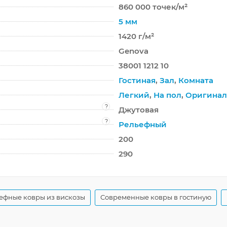
860 000 точек/м²
5 мм
1420 г/м²
Genova
38001 1212 10
Гостиная
,
Зал
,
Комната
Легкий
,
На пол
,
Оригина
?
Джутовая
?
Рельефный
200
290
ефные ковры из вискозы
Современные ковры в гостиную