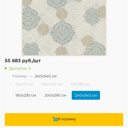
55 683
руб.
/шт
Доступно: 3
Размер
—
240x340 см
65x110 см
100x140 см
135x195 см
160x230 см
200x290 см
240x340 см
В корзину