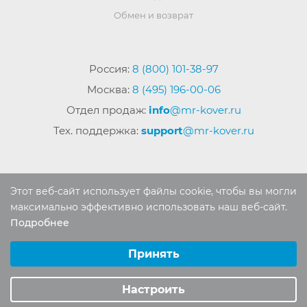
Обмен и возврат
Россия:
8 (800) 101-38-97
Москва:
8 (495) 196-00-06
Отдел продаж:
info
@mr-kover.ru
Тех. поддержка:
support
@mr-kover.ru
2022-2026 © Интернет магазин
MR-KOVER.RU
Этот веб-сайт использует файлы cookie, чтобы вы могли
Авторские права защищены. Воспроизведение
максимально эффективно использовать наш веб-сайт.
материалов сайта без письменного разрешения
Подробнее
Выберите настройки cookie
запрещено.
Минимальные
Принять
Аналитические/Функциональные
Настроить