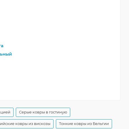
та
льный
кцией
Серые ковры в гостиную
гийские ковры из вискозы
Тонкие ковры из Бельгии