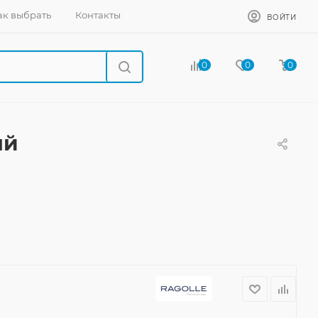
ак выбрать
Контакты
ВОЙТИ
0
0
0
ый