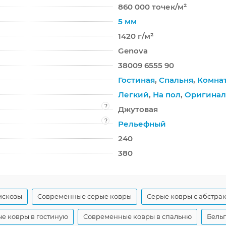
860 000 точек/м²
5 мм
1420 г/м²
Genova
38009 6555 90
Гостиная
,
Спальня
,
Комна
Легкий
,
На пол
,
Оригина
?
Джутовая
?
Рельефный
240
380
искозы
Современные серые ковры
Серые ковры с абстра
е ковры в гостиную
Современные ковры в спальню
Бель