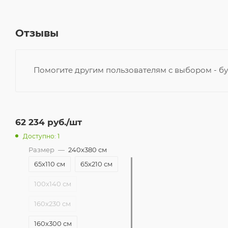
Отзывы
Помогите другим пользователям с выбором - бу
62 234
руб.
/шт
Доступно: 1
Размер
—
240x380 см
65x110 см
65x210 см
100x140 см
160x230 см
160x300 см