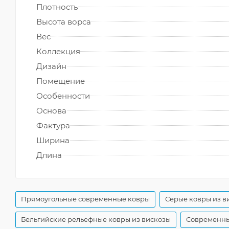
Плотность
Высота ворса
Вес
Коллекция
Дизайн
Помещение
Особенности
Основа
Фактура
Ширина
Длина
Прямоугольные современные ковры
Серые ковры из в
Бельгийские рельефные ковры из вискозы
Современны