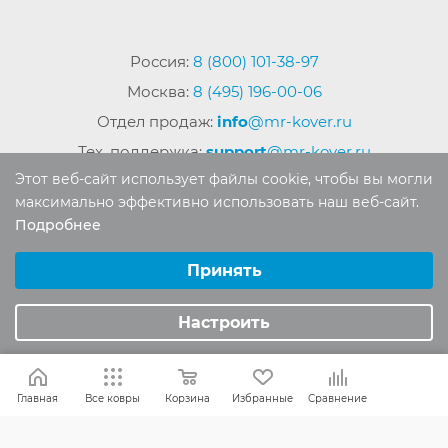
Россия:
8 (800) 101-38-97
Москва:
8 (495) 196-00-06
Отдел продаж:
info
@mr-kover.ru
Тех. поддержка:
support
@mr-kover.ru
Этот веб-сайт использует файлы cookie, чтобы вы могли
максимально эффективно использовать наш веб-сайт.
Подробнее
2022-2026 © Интернет магазин
MR-KOVER.RU
Выберите настройки cookie
Авторские права защищены. Воспроизведение
Минимальные
Принять
материалов сайта без письменного разрешения
Аналитические/Функциональные
запрещено.
Настроить
Главная
Все ковры
Корзина
Избранные
Сравнение