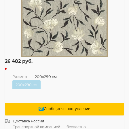
26 482
руб.
Размер
—
200x290 см
200x290 см
Сообщить о поступлении
Доставка
Россия
Транспортной компанией
—
бесплатно