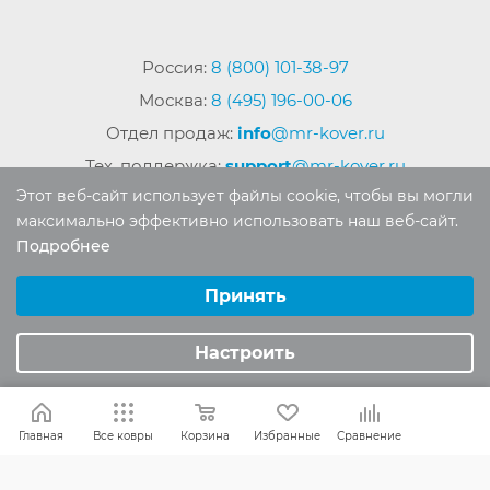
Россия:
8 (800) 101-38-97
Москва:
8 (495) 196-00-06
Отдел продаж:
info
@mr-kover.ru
Тех. поддержка:
support
@mr-kover.ru
Этот веб-сайт использует файлы cookie, чтобы вы могли
максимально эффективно использовать наш веб-сайт.
Подробнее
2022-2026 © Интернет магазин
MR-KOVER.RU
Выберите настройки cookie
Авторские права защищены. Воспроизведение
Минимальные
Принять
материалов сайта без письменного разрешения
Аналитические/Функциональные
запрещено.
Настроить
Главная
Все ковры
Корзина
Избранные
Сравнение