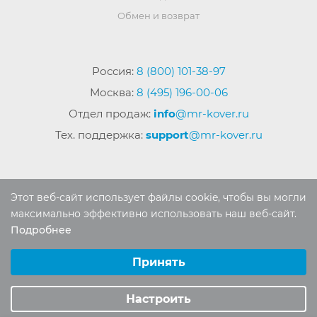
Обмен и возврат
Россия:
8 (800) 101-38-97
Москва:
8 (495) 196-00-06
Отдел продаж:
info
@mr-kover.ru
Тех. поддержка:
support
@mr-kover.ru
2022-2026 © Интернет магазин
MR-KOVER.RU
Этот веб-сайт использует файлы cookie, чтобы вы могли
Авторские права защищены. Воспроизведение
максимально эффективно использовать наш веб-сайт.
материалов сайта без письменного разрешения
Подробнее
Выберите настройки cookie
запрещено.
Минимальные
Принять
Аналитические/Функциональные
Настроить