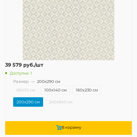
39 579
руб.
/шт
Доступно: 1
Размер
—
200x290 см
65x110 см
100x140 см
160x230 см
200x290 см
240x340 см
В корзину