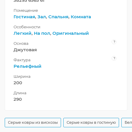
38295 6565 61
Помещение
Гостиная
,
Зал
,
Спальня
,
Комната
Особенности
Легкий
,
На пол
,
Оригинальный
?
Основа
Джутовая
?
Фактура
Рельефный
Ширина
200
Длина
290
Серые ковры из вискозы
Серые ковры в гостиную
Бел