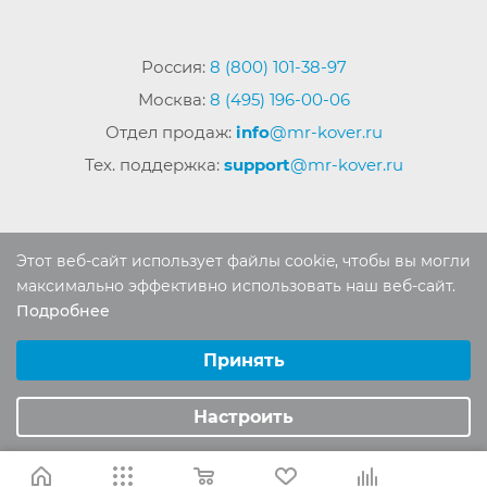
Россия:
8 (800) 101-38-97
Москва:
8 (495) 196-00-06
Отдел продаж:
info
@mr-kover.ru
Тех. поддержка:
support
@mr-kover.ru
2022-2026 © Интернет магазин
MR-KOVER.RU
Этот веб-сайт использует файлы cookie, чтобы вы могли
Авторские права защищены. Воспроизведение
максимально эффективно использовать наш веб-сайт.
материалов сайта без письменного разрешения
Подробнее
Выберите настройки cookie
запрещено.
Минимальные
Принять
Аналитические/Функциональные
Настроить