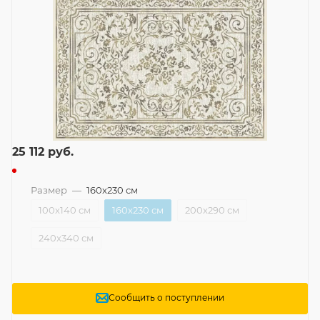
25 112
руб.
Размер
—
160x230 см
100x140 см
160x230 см
200x290 см
240x340 см
Сообщить о поступлении