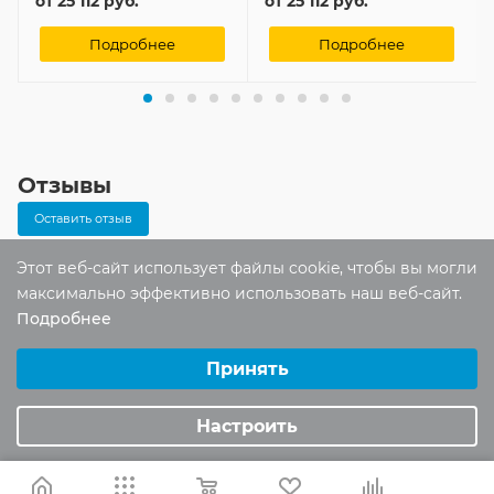
от
25 112 руб.
от
25 112 руб.
Подробнее
Подробнее
Отзывы
Оставить отзыв
Этот веб-сайт использует файлы cookie, чтобы вы могли
максимально эффективно использовать наш веб-сайт.
Помогите другим пользователям с
Подробнее
выбором - будьте первым, кто поделится
Выберите настройки cookie
своим мнением об этом товаре
Минимальные
Принять
Аналитические/Функциональные
Настроить