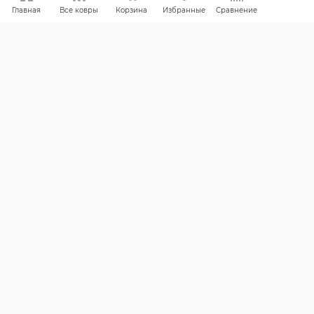
Главная
Все ковры
Корзина
Избранные
Сравнение
КАК ВЫБРАТЬ
БРЕНДЫ
СКИДКИ
КАРТА САЙТА
КОМПАНИЯ
Компания
Контакты
ИНФОРМАЦИЯ
Вопросы и ответы
Реквизиты
Политика конфиденциальности