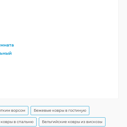
мната
льный
отким ворсом
Бежевые ковры в гостиную
 ковры в спальню
Бельгийские ковры из вискозы