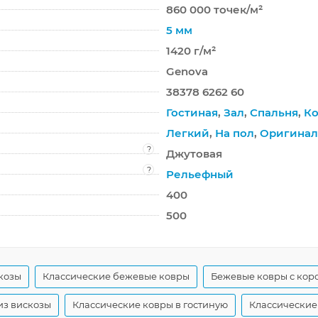
860 000 точек/м²
5 мм
1420 г/м²
Genova
38378 6262 60
Гостиная
,
Зал
,
Спальня
,
Ко
Легкий
,
На пол
,
Оригина
?
Джутовая
?
Рельефный
400
500
козы
Классические бежевые ковры
Бежевые ковры с кор
из вискозы
Классические ковры в гостиную
Классические