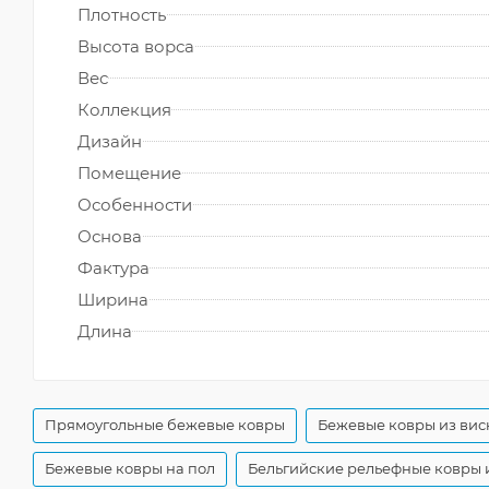
Плотность
Высота ворса
Вес
Коллекция
Дизайн
Помещение
Особенности
Основа
Фактура
Ширина
Длина
Прямоугольные бежевые ковры
Бежевые ковры из вис
Бежевые ковры на пол
Бельгийские рельефные ковры 