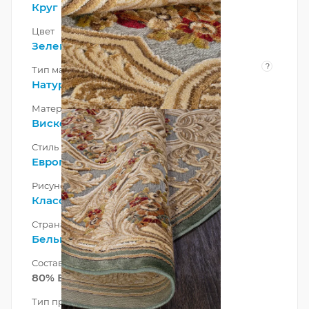
Круг
Цвет
Зеленый
?
Тип материала
Натуральный
Материал
Вискоза
Стиль
Европейский
Рисунок
Классический
Страна
Бельгия
Состав ворса
80% Вискоза 20% Шенилл
Тип производства