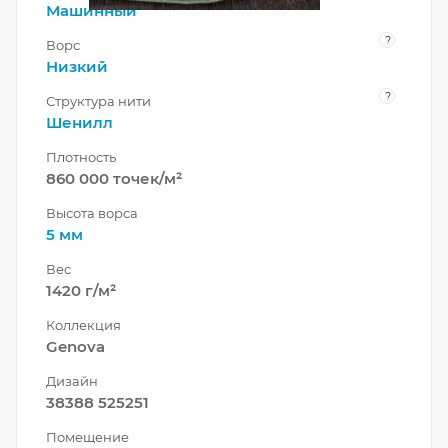
Машинный
?
Ворс
Низкий
?
Структура нити
Шенилл
Плотность
860 000 точек/м²
Высота ворса
5 мм
Вес
1420 г/м²
Коллекция
Genova
Дизайн
38388 525251
Помещение