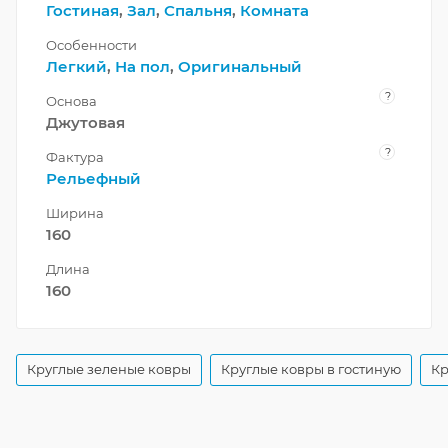
Гостиная
,
Зал
,
Спальня
,
Комната
Особенности
Легкий
,
На пол
,
Оригинальный
?
Основа
Джутовая
?
Фактура
Рельефный
Ширина
160
Длина
160
Круглые зеленые ковры
Круглые ковры в гостиную
Кр