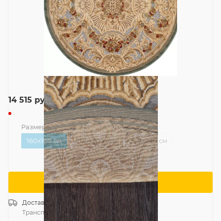
14 515
руб.
Размер
—
160x160 см
160x160 см
200x200 см
240x240 см
Сообщить о поступлении
Доставка
Россия
Транспортной компанией
—
бесплатно