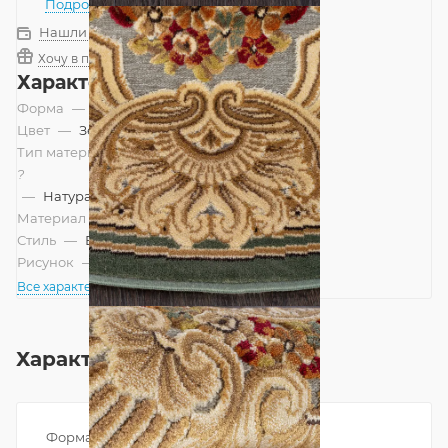
Подробнее
Нашли дешевле?
Хочу в подарок
Характеристики
Форма
—
Круг
Цвет
—
Зеленый
Тип материала
?
—
Натуральный
Материал
—
Вискоза
Стиль
—
Европейский
Рисунок
—
Классический
Все характеристики
Характеристики
Форма