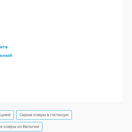
ата
льный
кцией
Серые ковры в гостиную
е ковры из Бельгии