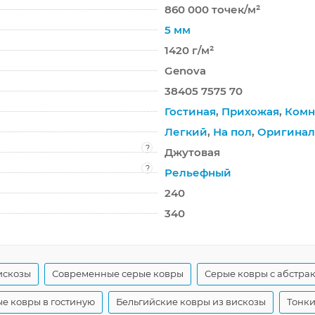
860 000 точек/м²
5 мм
1420 г/м²
Genova
38405 7575 70
Гостиная
,
Прихожая
,
Комн
Легкий
,
На пол
,
Оригина
?
Джутовая
?
Рельефный
240
340
искозы
Современные серые ковры
Серые ковры с абстра
е ковры в гостиную
Бельгийские ковры из вискозы
Тонки