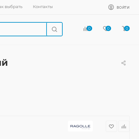
ак выбрать
Контакты
ВОЙТИ
0
0
0
ый