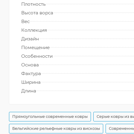
Плотность
Высота ворса
Вес
Коллекция
Дизайн
Помещение
Особенности
Основа
Фактура
Ширина
Длина
Прямоугольные современные ковры
Серые ковры из в
Бельгийские рельефные ковры из вискозы
Современны