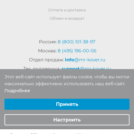
Оплата и доставка
Обмен и возврат
Россия:
8 (800) 101-38-97
Москва:
8 (495) 196-00-06
Отдел продаж:
info
@mr-kover.ru
Тех. поддержка:
support
@mr-kover.ru
Этот веб-сайт использует файлы cookie, чтобы вы могли
максимально эффективно использовать наш веб-сайт.
Подробнее
2022-2026 © Интернет магазин
MR-KOVER.RU
Выберите настройки cookie
Авторские права защищены. Воспроизведение
Минимальные
Принять
материалов сайта без письменного разрешения
Аналитические/Функциональные
запрещено.
Настроить