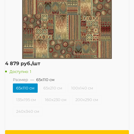
4 879
руб.
/шт
Доступно: 1
Размер
—
65x110 см
65x110 см
65x210 см
100x140 см
135x195 см
160x230 см
200x290 см
240x340 см