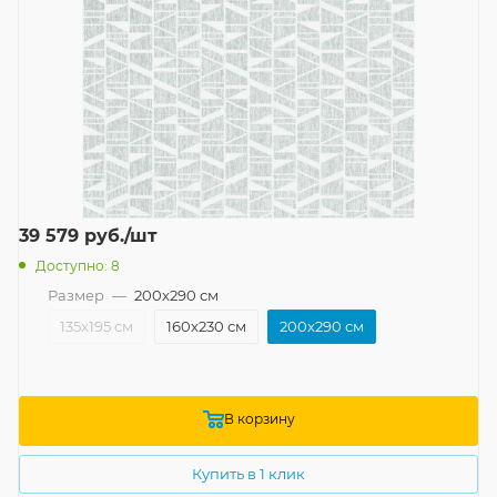
39 579
руб.
/шт
Доступно: 8
Размер
—
200x290 см
135x195 см
160x230 см
200x290 см
В корзину
Купить в 1 клик