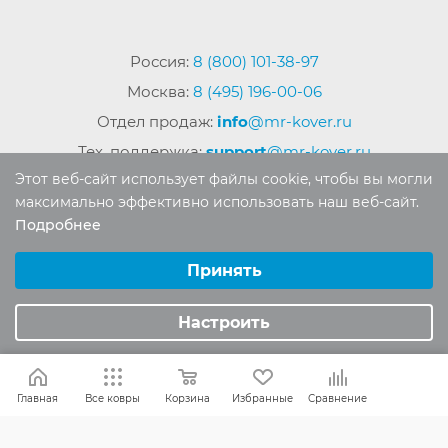
Россия:
8 (800) 101-38-97
Москва:
8 (495) 196-00-06
Отдел продаж:
info
@mr-kover.ru
Тех. поддержка:
support
@mr-kover.ru
Этот веб-сайт использует файлы cookie, чтобы вы могли
максимально эффективно использовать наш веб-сайт.
Подробнее
2022-2026 © Интернет магазин
MR-KOVER.RU
Выберите настройки cookie
Авторские права защищены. Воспроизведение
Минимальные
Принять
материалов сайта без письменного разрешения
Аналитические/Функциональные
запрещено.
Настроить
Главная
Все ковры
Корзина
Избранные
Сравнение