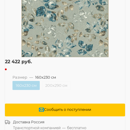
22 422
руб.
Размер
—
160x230 см
160x230 см
200x290 см
Сообщить о поступлении
Доставка
Россия
Транспортной компанией
—
бесплатно