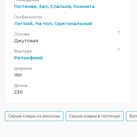
Гостиная
,
Зал
,
Спальня
,
Комната
Особенности
Легкий
,
На пол
,
Оригинальный
?
Основа
Джутовая
?
Фактура
Рельефный
Ширина
160
Длина
230
Серые ковры из вискозы
Серые ковры в гостиную
Бел