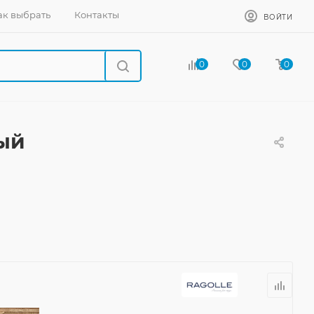
ак выбрать
Контакты
ВОЙТИ
0
0
0
ный