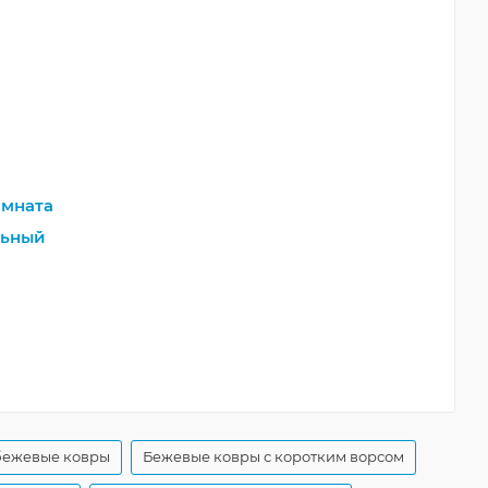
мната
льный
бежевые ковры
Бежевые ковры с коротким ворсом