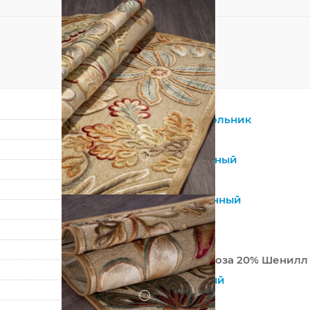
Прямоугольник
Бежевый
?
Натуральный
Вискоза
Современный
Цветы
Бельгия
80% Вискоза 20% Шенилл
Машинный
?
Низкий