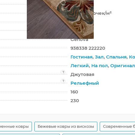
?
Шенилл
860 000 точек/м²
5 мм
1420 г/м²
Genova
938338 222220
Гостиная
,
Зал
,
Спальня
,
Ко
Легкий
,
На пол
,
Оригина
?
Джутовая
?
Рельефный
160
230
менные ковры
Бежевые ковры из вискозы
Современные 