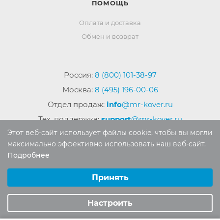
ПОМОЩЬ
Оплата и доставка
Обмен и возврат
Россия:
8 (800) 101-38-97
Москва:
8 (495) 196-00-06
Отдел продаж:
info
@mr-kover.ru
Тех. поддержка:
support
@mr-kover.ru
Этот веб-сайт использует файлы cookie, чтобы вы могли
максимально эффективно использовать наш веб-сайт.
Подробнее
2022-2026 © Интернет магазин
MR-KOVER.RU
Выберите настройки cookie
Авторские права защищены. Воспроизведение
Минимальные
Принять
материалов сайта без письменного разрешения
Аналитические/Функциональные
запрещено.
Настроить