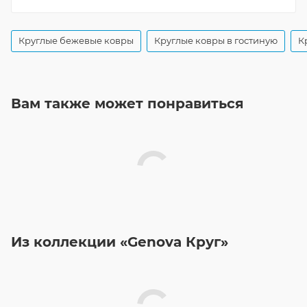
Круглые бежевые ковры
Круглые ковры в гостиную
К
Вам также может понравиться
Из коллекции «Genova Круг»