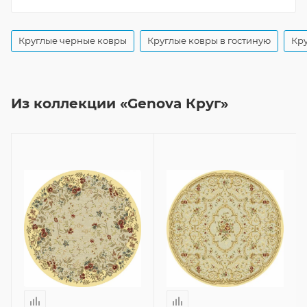
Круглые черные ковры
Круглые ковры в гостиную
Кру
Из коллекции «Genova Круг»