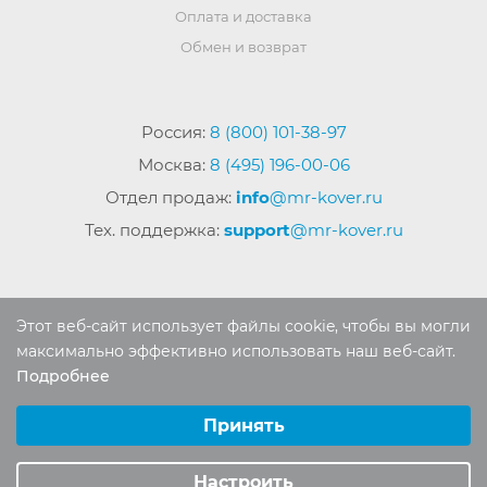
Оплата и доставка
Обмен и возврат
Россия:
8 (800) 101-38-97
Москва:
8 (495) 196-00-06
Отдел продаж:
info
@mr-kover.ru
Тех. поддержка:
support
@mr-kover.ru
2022-2026 © Интернет магазин
MR-KOVER.RU
Этот веб-сайт использует файлы cookie, чтобы вы могли
Авторские права защищены. Воспроизведение
максимально эффективно использовать наш веб-сайт.
материалов сайта без письменного разрешения
Подробнее
Выберите настройки cookie
запрещено.
Минимальные
Принять
Аналитические/Функциональные
Настроить