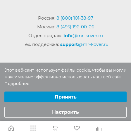
Россия:
8 (800) 101-38-97
Москва:
8 (495) 196-00-06
Отдел продаж:
info
@mr-kover.ru
Тех. поддержка:
support
@mr-kover.ru
2022-2026 © Интернет магазин
MR-KOVER.RU
Этот веб-сайт использует файлы cookie, чтобы вы могли
Авторские права защищены. Воспроизведение
максимально эффективно использовать наш веб-сайт.
материалов сайта без письменного разрешения
Подробнее
Выберите настройки cookie
запрещено.
Минимальные
Принять
Аналитические/Функциональные
Настроить